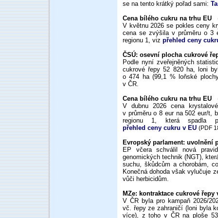
se na tento krátký pořad sami:
Ta
Cena bílého cukru na trhu EU
(
V květnu 2026 se pokles ceny kr
cena se zvýšila v průměru o 3 
regionu 1, viz
přehled ceny cukr
ČSÚ: osevní plocha cukrové ře
Podle nyní zveřejněných statist
cukrové řepy 52 820 ha, loni b
o 474 ha (99,1 % loňské plochy
v ČR.
Cena bílého cukru na trhu EU
(
V dubnu 2026 cena krystalové
v průměru o 8 eur na 502 eur/t,
regionu 1, která spadla 
přehled ceny cukru v EU
(PDF 1
Evropský parlament: uvolnění 
EP včera schválil nová pravid
genomických technik (NGT), která
suchu, škůdcům a chorobám, což
Konečná dohoda však vylučuje ze 
vůči herbicidům.
MZe: kontraktace cukrové řepy
V ČR byla pro kampaň 2026/202
vč. řepy ze zahraničí (loni byla 
více), z toho v ČR na ploše 5