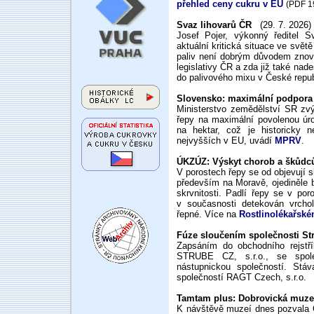
přehled ceny cukru v EU
(PDF 1
Svaz lihovarů ČR
(29. 7. 2026)
Josef Pojer, výkonný ředitel 
aktuální kritická situace ve svět
paliv není dobrým důvodem znovu
legislativy ČR a zda již také na
do palivového mixu v České repub
Slovensko: maximální podpora
Ministerstvo zemědělství SR zvý
řepy na maximální povolenou úr
na hektar, což je historicky 
nejvyšších v EU, uvádí
MPRV
.
ÚKZÚZ: Výskyt chorob a škůdc
V porostech řepy se od objevují s
především na Moravě, ojediněle 
skrvnitosti. Padlí řepy se v por
v současnosti detekován vrcho
řepné. Více na
Rostlinolékařské
Fúze sloučením společnosti S
Zapsáním do obchodního rejstří
STRUBE CZ, s.r.o., se spole
nástupnickou společností. Stáv
společností RAGT Czech, s.r.o.
Tamtam plus: Dobrovická muze
K návštěvě muzeí dnes pozvala 