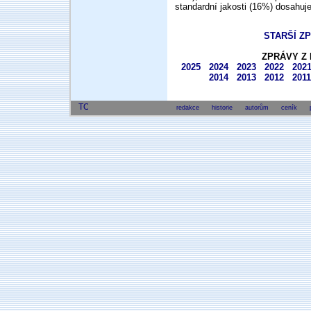
standardní jakosti (16%) dosahuje
STARŠÍ Z
ZPRÁVY Z 
2025
2024
2023
2022
202
2014
2013
2012
2011
redakce
historie
autorům
ceník