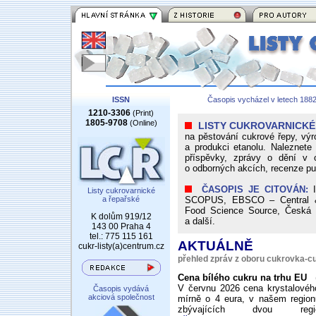
ISSN
Časopis vycházel v letech 188
1210-3306
(Print)
1805-9708
(Online)
LISTY CUKROVARNICKÉ
na pěstování cukrové řepy, výro
a produkci etanolu. Naleznete
příspěvky, zprávy o dění v o
o odborných akcích, recenze publ
ČASOPIS JE CITOVÁN:
I
Listy cukrovarnické
a řepařské
SCOPUS, EBSCO – Central &
Food Science Source, Česká z
K dolům 919/12
a další.
143 00 Praha 4
tel.: 775 115 161
AKTUÁLNĚ
cukr-listy(a)centrum.cz
přehled zpráv z oboru cukrovka-cu
Cena bílého cukru na trhu EU
(
V červnu 2026 cena krystalovéh
Časopis vydává
akciová společnost
mírně o 4 eura, v našem region
zbývajících dvou re