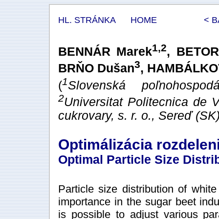
HL. STRÁNKA
HOME
< 
1,2
BENNÁR Marek
, BETOR
3
BRŇO Dušan
, HAMBÁLKOV
1
(
Slovenská poľnohospod
2
Universitat Politecnica de 
cukrovary, s. r. o., Sereď (SK
Optimálizácia rozdelen
Optimal Particle Size Distr
Particle size distribution of whit
importance in the sugar beet indus
is possible to adjust various pa