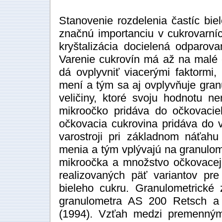
Stanovenie rozdelenia častíc bie
značnú importanciu v cukrovarníc
kryštalizácia docielená odparov
Varenie cukrovín má až na malé 
dá ovplyvniť viacerými faktormi
mení a tým sa aj ovplyvňuje gran
veličiny, ktoré svoju hodnotu ne
mikroočko pridáva do očkovacieh
očkovacia cukrovina pridáva do v
varostroji pri základnom náťahu
menia a tým vplývajú na granulom
mikroočka a množstvo očkovacej 
realizovaných päť variantov pre
bieleho cukru. Granulometrické
granulometra AS 200 Retsch 
(1994). Vzťah medzi premennými